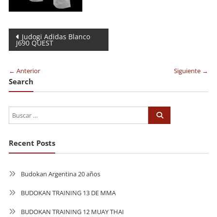
Navegación
Judogi Adidas Blanco
J690 QUEST
de
entradas
← Anterior
Siguiente →
Search
Recent Posts
Budokan Argentina 20 años
BUDOKAN TRAINING 13 DE MMA
BUDOKAN TRAINING 12 MUAY THAI