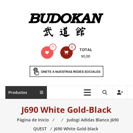
Saltar
contenido
Indumentaria
0
0
TOTAL
para
$0,00
artes
marciales
Todo
Productos
lo
necesario
J690 White Gold-Black
para
práctica
Página de Inicio
⁄
⁄
Judogi Adidas Blanco J690
de
QUEST
⁄
J690 White Gold-black
las