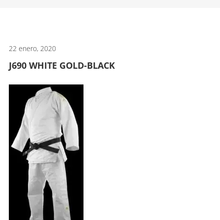
artes
marciales.
22 enero, 2020
J690 WHITE GOLD-BLACK