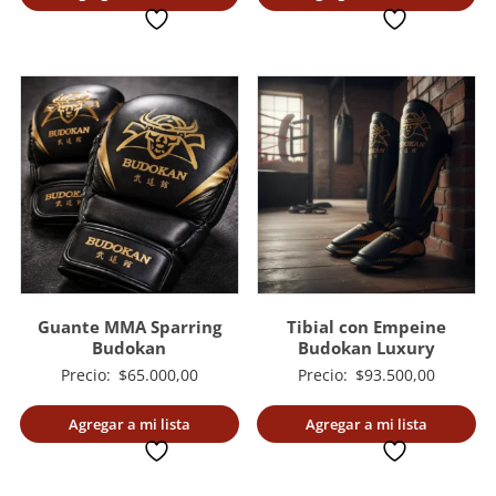
deseada
deseada
es:
$176.000,00.
es:
$220.00
$155.000,00.
$189.000,0
Guante MMA Sparring
Tibial con Empeine
Budokan
Budokan Luxury
Precio:
$
65.000,00
Precio:
$
93.500,00
Agregar a mi lista
Agregar a mi lista
deseada
deseada