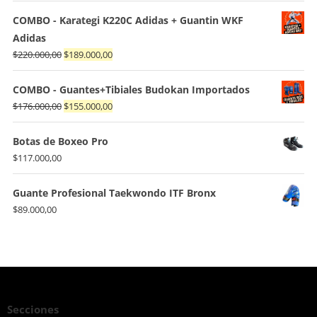
COMBO - Karategi K220C Adidas + Guantin WKF
Adidas
El
El
$
220.000,00
$
189.000,00
precio
precio
original
actual
COMBO - Guantes+Tibiales Budokan Importados
era:
es:
El
El
$
176.000,00
$
155.000,00
$220.000,00.
$189.000,00.
precio
precio
original
actual
Botas de Boxeo Pro
era:
es:
$
117.000,00
$176.000,00.
$155.000,00.
Guante Profesional Taekwondo ITF Bronx
$
89.000,00
Secciones