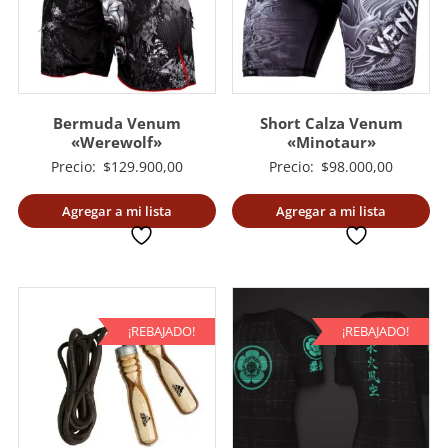
Bermuda Venum
Short Calza Venum
«Werewolf»
«Minotaur»
Precio:
$
129.900,00
Precio:
$
98.000,00
Agregar a mi lista
Agregar a mi lista
deseada
deseada
¡REBAJADO!
¡REBAJADO!