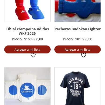
Tibial c/empeine Adidas
Pecheras Budokan Fighter
WKF 2025
Precio:
$
160.000,00
Precio:
$
81.500,00
Agregar a mi lista
Agregar a mi lista
deseada
deseada