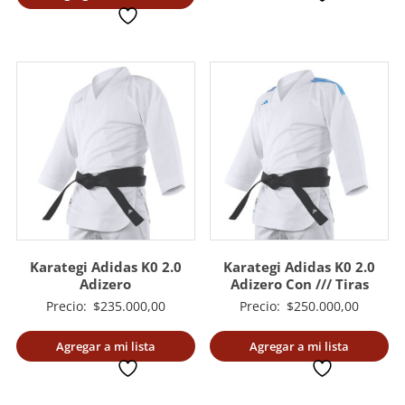
deseada
es:
$220.000,00.
$189.000,00.
Karategi Adidas K0 2.0
Karategi Adidas K0 2.0
Adizero
Adizero Con /// Tiras
Precio:
$
235.000,00
Precio:
$
250.000,00
Agregar a mi lista
Agregar a mi lista
deseada
deseada