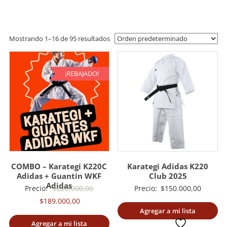
artes
marciales.
Mostrando 1–16 de 95 resultados
¡REBAJADO!
COMBO – Karategi K220C
Karategi Adidas K220
Adidas + Guantin WKF
Club 2025
Adidas
El
Precio:
$
220.000,00
Precio:
$
150.000,00
El
precio
$
189.000,00
Agregar a mi lista
precio
original
Agregar a mi lista
deseada
actual
era: