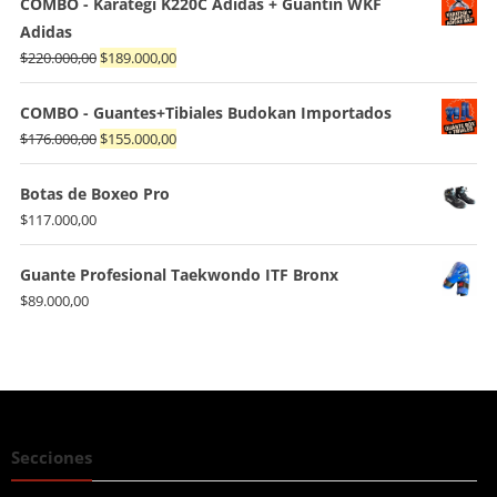
COMBO - Karategi K220C Adidas + Guantin WKF
Adidas
El
El
$
220.000,00
$
189.000,00
precio
precio
original
actual
COMBO - Guantes+Tibiales Budokan Importados
era:
es:
El
El
$
176.000,00
$
155.000,00
$220.000,00.
$189.000,00.
precio
precio
original
actual
Botas de Boxeo Pro
era:
es:
$
117.000,00
$176.000,00.
$155.000,00.
Guante Profesional Taekwondo ITF Bronx
$
89.000,00
Secciones