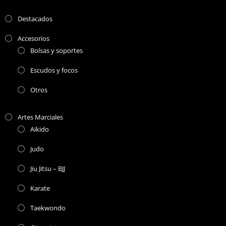
Destacados
Accesorios
Bolsas y soportes
Escudos y focos
Otros
Artes Marciales
Aikido
Judo
Jiu Jitsu – BJJ
Karate
Taekwondo