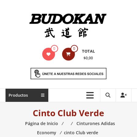
Saltar
contenido
Indumentaria
0
0
TOTAL
para
$0,00
artes
marciales
Todo
Productos
lo
necesario
Cinto Club Verde
para
práctica
Página de Inicio
⁄
⁄
Cinturones Adidas
de
Economy
⁄
cinto Club verde
las