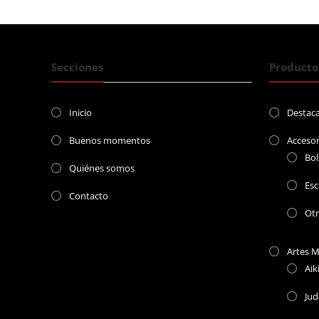
entradas
Secciones
Producto
Inicio
Destac
Buenos momentos
Accesor
Bol
Quiénes somos
Esc
Contacto
Ot
Artes M
Aik
Ju