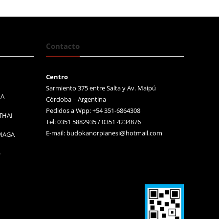
Contacto
Centro
Sarmiento 375 entre Salta y Av. Maipú
MA
Córdoba – Argentina
Pedidos a Wpp: +54 351-6864308
THAI
Tel: 0351 5882935 / 0351 4234876
E-mail:
budokanorpianesi@hotmail.com
 MAGA
O