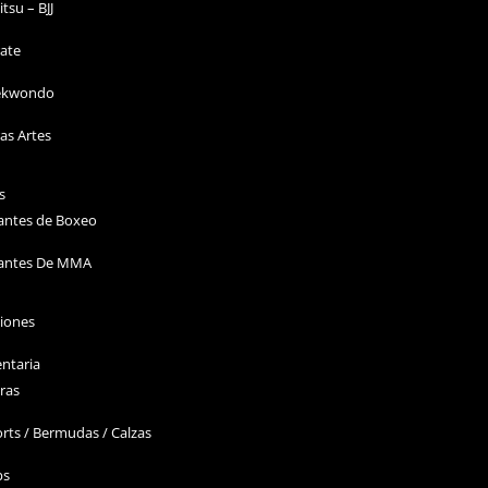
Jitsu – BJJ
ate
ekwondo
as Artes
s
antes de Boxeo
antes De MMA
ciones
ntaria
ras
rts / Bermudas / Calzas
ps