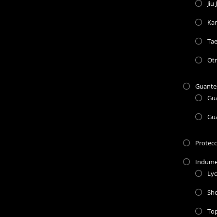
Jiu 
Kar
Ta
Otr
Guante
Gu
Gu
Protec
Indume
Lyc
Sho
To