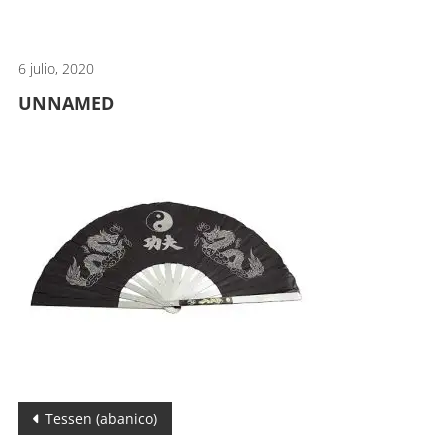
artes
marciales.
6 julio, 2020
UNNAMED
Navegación
Tessen (abanico)