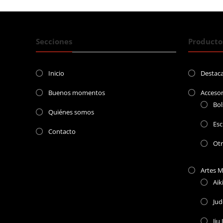
Secciones
Producto
Inicio
Destac
Buenos momentos
Accesor
Bol
Quiénes somos
Esc
Contacto
Ot
Artes M
Aik
Ju
Jiu 