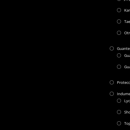
Kar
Ta
Otr
Guante
Gu
Gu
Protec
Indume
Lyc
Sho
To