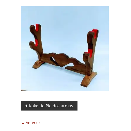
Navegación
Kake de Pie dos armas
de
← Anterior
entradas