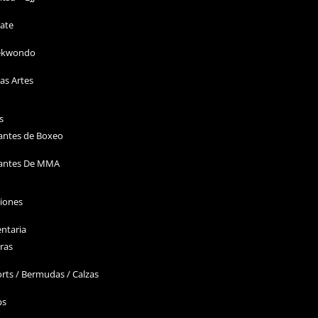
ate
ekwondo
as Artes
s
antes de Boxeo
antes De MMA
ciones
ntaria
ras
rts / Bermudas / Calzas
ps