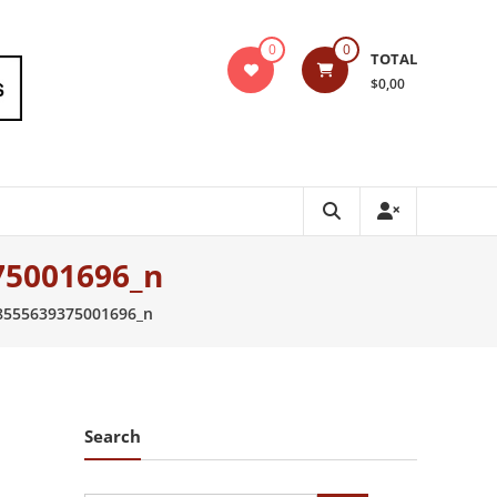
0
0
TOTAL
$0,00
75001696_n
8555639375001696_n
Search