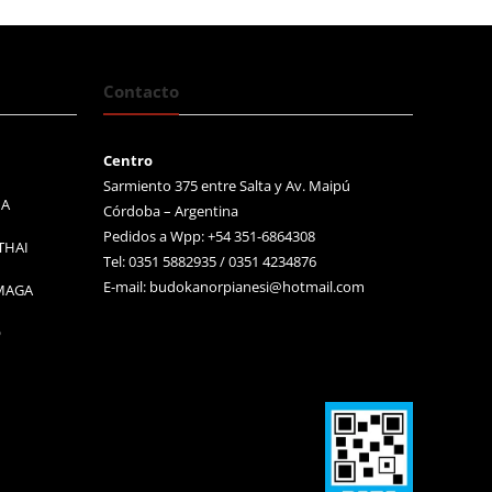
Contacto
Centro
Sarmiento 375 entre Salta y Av. Maipú
MA
Córdoba – Argentina
Pedidos a Wpp: +54 351-6864308
THAI
Tel: 0351 5882935 / 0351 4234876
E-mail:
budokanorpianesi@hotmail.com
 MAGA
O