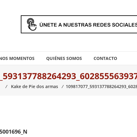
NOS MOMENTOS
QUIÉNES SOMOS
CONTACTO
_593137788264293_60285556393
⁄
Kake de Pie dos armas
⁄
109817077_593137788264293_602
75001696_N