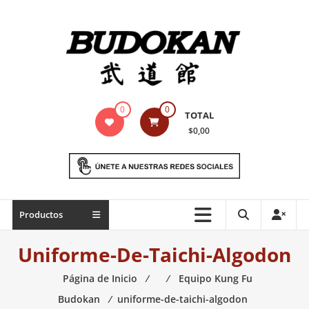
Saltar
contenido
Indumentaria
0
0
TOTAL
para
$0,00
artes
marciales
Todo
Productos
lo
necesario
Uniforme-De-Taichi-Algodon
para
práctica
Página de Inicio
⁄
⁄
Equipo Kung Fu
de
Budokan
⁄
uniforme-de-taichi-algodon
las