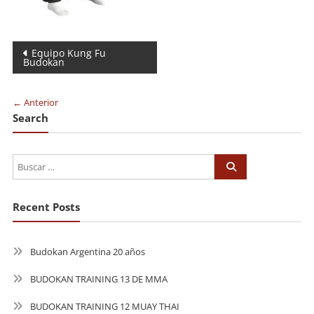
Navegación
Equipo Kung Fu
Budokan
de
entradas
← Anterior
Search
Recent Posts
Budokan Argentina 20 años
BUDOKAN TRAINING 13 DE MMA
BUDOKAN TRAINING 12 MUAY THAI