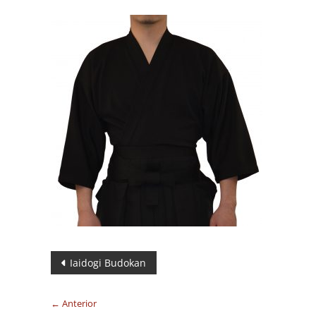
Navegación
Iaidogi Budokan
de
← Anterior