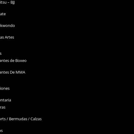
Jitsu – BJJ
ate
ekwondo
as Artes
s
antes de Boxeo
antes De MMA
ciones
ntaria
ras
rts / Bermudas / Calzas
ps