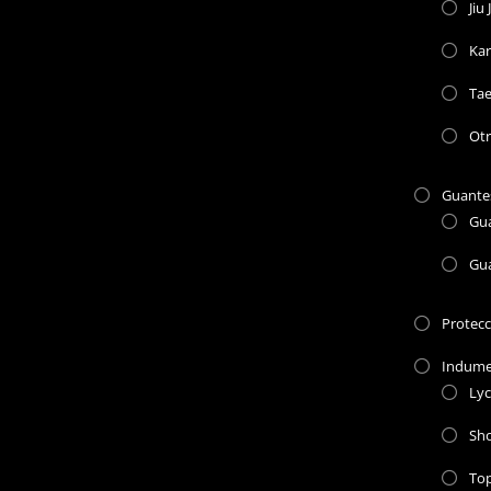
Jiu 
Kar
Ta
Otr
Guante
Gu
Gu
Protec
Indume
Lyc
Sho
To