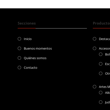
entradas
Secciones
Producto
Inicio
Destac
Buenos momentos
Accesor
Bol
Quiénes somos
Esc
Contacto
Ot
Artes M
Aik
Ju