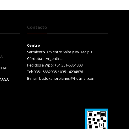
Contacto
Centro
Sarmiento 375 entre Salta y Av. Maipú
MA
Córdoba – Argentina
Pedidos a Wpp: +54 351-6864308
THAI
Tel: 0351 5882935 / 0351 4234876
E-mail:
budokanorpianesi@hotmail.com
 MAGA
O