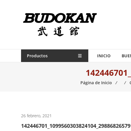
Saltar
contenido
Indumentaria
para
artes
marciales
Todo
Productos
INICIO
BUE
lo
142446701
necesario
para
Página de Inicio
⁄
⁄
práctica
de
las
artes
marciales.
26 febrero, 2021
142446701_1099560303824104_2988682657