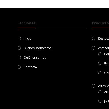
entradas
Secciones
Producto
Inicio
Destac
Buenos momentos
Accesor
Bol
Quiénes somos
Esc
Contacto
Ot
Artes M
Aik
Ju