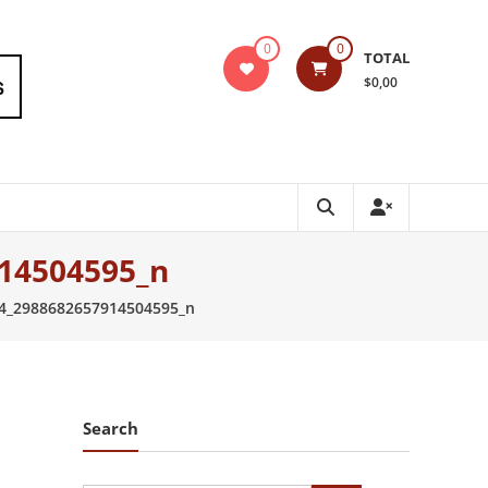
0
0
TOTAL
$0,00
14504595_n
4_2988682657914504595_n
Search