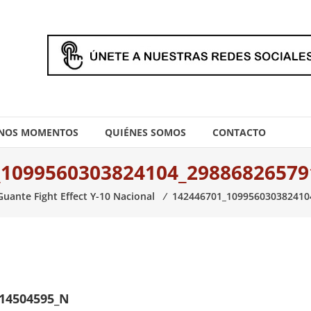
NOS MOMENTOS
QUIÉNES SOMOS
CONTACTO
_1099560303824104_29886826579
Guante Fight Effect Y-10 Nacional
⁄
142446701_109956030382410
914504595_N