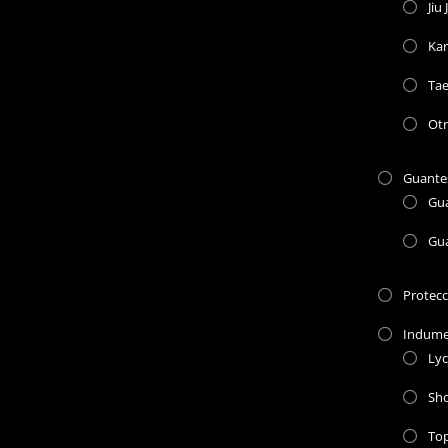
Jiu 
Kar
Ta
Otr
Guante
Gu
Gu
Protec
Indume
Lyc
Sho
To