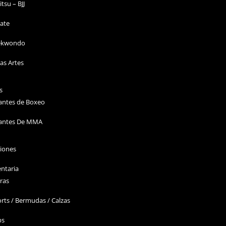
Jitsu – BJJ
ate
ekwondo
as Artes
s
antes de Boxeo
antes De MMA
ciones
ntaria
ras
rts / Bermudas / Calzas
ps