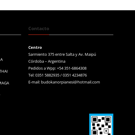
Contacto
Centro
Sarmiento 375 entre Salta y Av. Maipú
MA
Córdoba – Argentina
Pedidos a Wpp: +54 351-6864308
THAI
Tel: 0351 5882935 / 0351 4234876
E-mail:
budokanorpianesi@hotmail.com
 MAGA
O