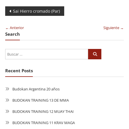
Navegación
Sai Hierro cromado (Par)
de
← Anterior
Siguiente →
entradas
Search
Recent Posts
Budokan Argentina 20 años
BUDOKAN TRAINING 13 DE MMA
BUDOKAN TRAINING 12 MUAY THAI
BUDOKAN TRAINING 11 KRAV MAGA