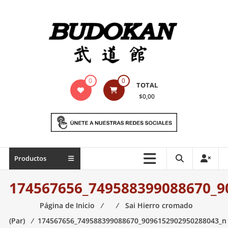
Saltar
contenido
Indumentaria
0
0
TOTAL
para
$0,00
artes
marciales
Todo
Productos
lo
necesario
174567656_749588399088670_9
para
práctica
Página de Inicio
⁄
⁄
Sai Hierro cromado
de
(Par)
⁄
174567656_749588399088670_9096152902950288043_n
las