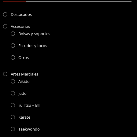
Destacados
Accesorios
Bolsas y soportes
Escudos y focos
Otros
Artes Marciales
Aikido
Judo
Jiu Jitsu – BJJ
Karate
Taekwondo