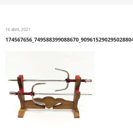
artes
marciales.
16 abril, 2021
174567656_749588399088670_90961529029502880