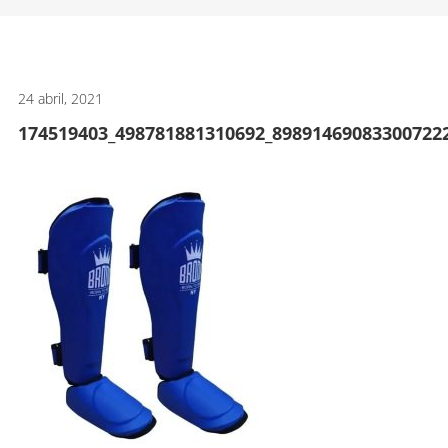
artes
marciales.
24 abril, 2021
174519403_498781881310692_89891469083300722