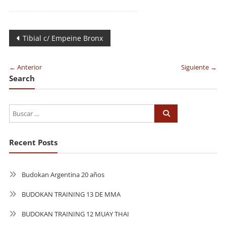
Navegación
Tibial c/ Empeine Bronx
de
← Anterior
Siguiente →
entradas
Search
Recent Posts
Budokan Argentina 20 años
BUDOKAN TRAINING 13 DE MMA
BUDOKAN TRAINING 12 MUAY THAI