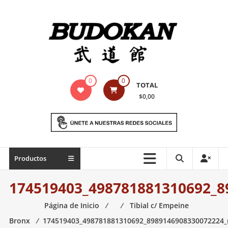
Saltar
contenido
Indumentaria
0
0
TOTAL
para
$0,00
artes
marciales
Todo
Productos
lo
necesario
174519403_498781881310692_8
para
práctica
Página de Inicio
⁄
⁄
Tibial c/ Empeine
de
Bronx
⁄
174519403_498781881310692_8989146908330072224_
las