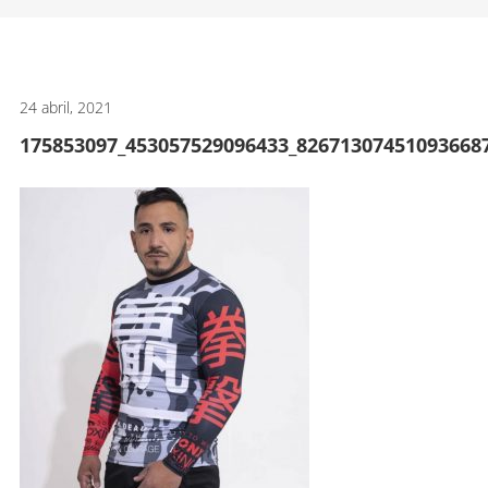
artes
marciales.
24 abril, 2021
175853097_453057529096433_82671307451093668