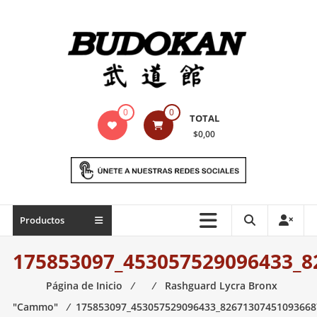
Saltar
contenido
Indumentaria
0
0
TOTAL
para
$0,00
artes
marciales
Todo
Productos
lo
necesario
175853097_453057529096433_8
para
práctica
Página de Inicio
⁄
⁄
Rashguard Lycra Bronx
de
"Cammo"
⁄
175853097_453057529096433_82671307451093668
las