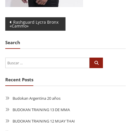
Navegación
Rashguard Lycra Bronx
«Cammo»
de
entradas
Search
Recent Posts
Budokan Argentina 20 años
BUDOKAN TRAINING 13 DE MMA
BUDOKAN TRAINING 12 MUAY THAI