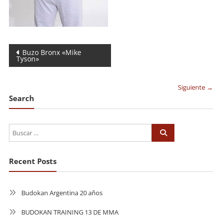
Navegación
Buzo Bronx «Mike
Tyson»
de
entradas
Siguiente →
Search
Recent Posts
Budokan Argentina 20 años
BUDOKAN TRAINING 13 DE MMA