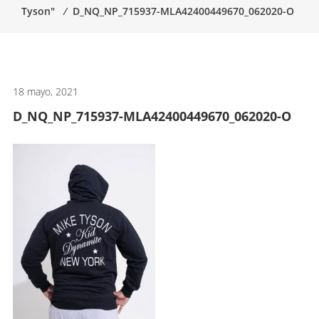
Tyson"
⁄
D_NQ_NP_715937-MLA42400449670_062020-O
artes
marciales.
18 mayo, 2021
D_NQ_NP_715937-MLA42400449670_062020-O