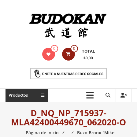
Saltar
contenido
Indumentaria
0
0
TOTAL
para
$0,00
artes
marciales
Todo
Productos
lo
necesario
D_NQ_NP_715937-
para
MLA42400449670_062020-O
práctica
de
Página de Inicio
⁄
⁄
Buzo Bronx "Mike
las