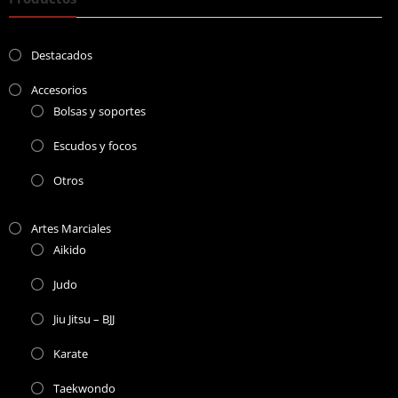
Destacados
Accesorios
Bolsas y soportes
Escudos y focos
Otros
Artes Marciales
Aikido
Judo
Jiu Jitsu – BJJ
Karate
Taekwondo