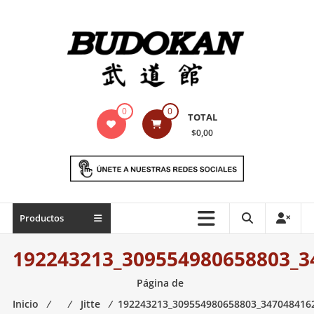
Saltar
contenido
Indumentaria
0
0
TOTAL
para
$0,00
artes
marciales
Todo
Productos
lo
necesario
192243213_309554980658803_3
para
práctica
Página de
de
Inicio
⁄
⁄
Jitte
⁄
192243213_309554980658803_347048416
las