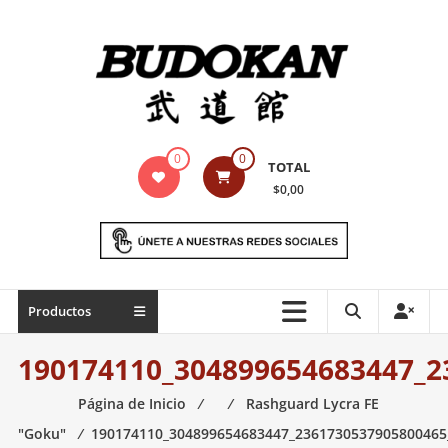
Saltar
contenido
Indumentaria
0
0
TOTAL
para
$0,00
artes
marciales
Todo
Productos
lo
necesario
190174110_304899654683447_2
para
práctica
Página de Inicio
⁄
⁄
Rashguard Lycra FE
de
"Goku"
⁄
190174110_304899654683447_2361730537905800465
las