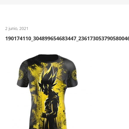
artes
marciales.
2 junio, 2021
190174110_304899654683447_23617305379058004