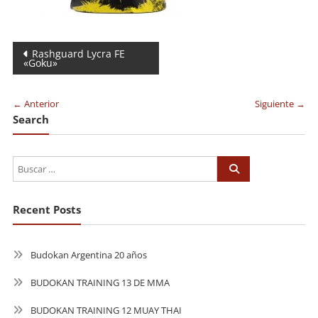
Navegación
Rashguard Lycra FE
«Goku»
de
entradas
← Anterior
Siguiente →
Search
Recent Posts
Budokan Argentina 20 años
BUDOKAN TRAINING 13 DE MMA
BUDOKAN TRAINING 12 MUAY THAI