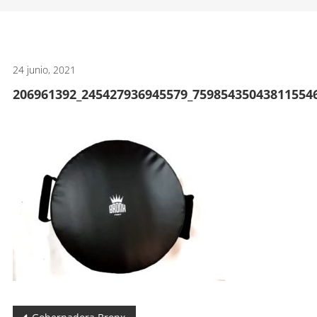
artes
marciales.
24 junio, 2021
206961392_245427936945579_75985435043811554