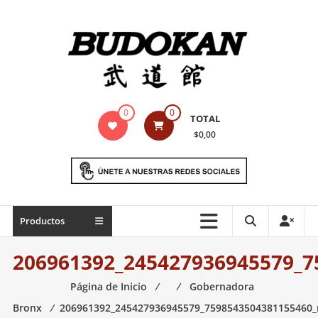
Saltar
contenido
Indumentaria
0
0
TOTAL
para
$0,00
artes
marciales
Todo
Productos
lo
necesario
206961392_245427936945579_7
para
práctica
Página de Inicio
⁄
⁄
Gobernadora
de
Bronx
⁄
206961392_245427936945579_7598543504381155460_
las