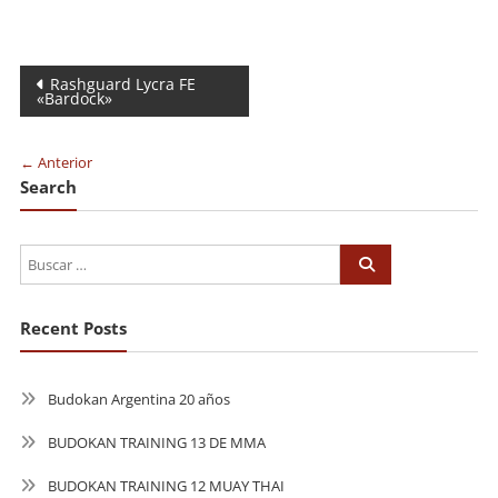
Navegación
Rashguard Lycra FE
«Bardock»
de
entradas
← Anterior
Search
Recent Posts
Budokan Argentina 20 años
BUDOKAN TRAINING 13 DE MMA
BUDOKAN TRAINING 12 MUAY THAI