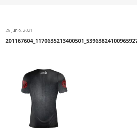
artes
marciales.
29 junio, 2021
201167604_1170635213400501_5396382410096592