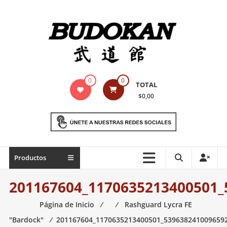
Saltar
contenido
Indumentaria
0
0
TOTAL
para
$0,00
artes
marciales
Todo
Productos
lo
necesario
201167604_1170635213400501_
para
práctica
Página de Inicio
⁄
⁄
Rashguard Lycra FE
de
"Bardock"
⁄
201167604_1170635213400501_539638241009659
las