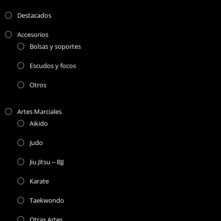
Destacados
Accesorios
Bolsas y soportes
Escudos y focos
Otros
Artes Marciales
Aikido
Judo
Jiu Jitsu – BJJ
Karate
Taekwondo
Otras Artes