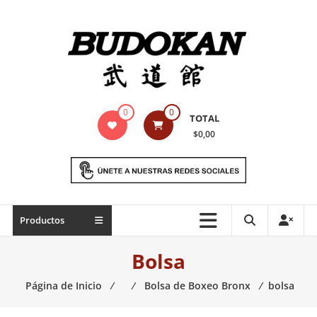
Saltar
contenido
Indumentaria
0
0
TOTAL
para
$0,00
artes
marciales
Todo
Productos
lo
necesario
Bolsa
para
práctica
Página de Inicio
⁄
⁄
Bolsa de Boxeo Bronx
⁄
bolsa
de
las