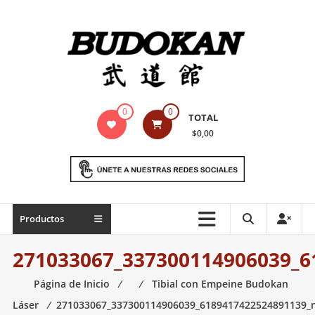
Saltar
contenido
Indumentaria
0
0
TOTAL
para
$0,00
artes
marciales
Todo
Productos
lo
necesario
271033067_337300114906039_6
para
práctica
Página de Inicio
⁄
⁄
Tibial con Empeine Budokan
de
Láser
⁄
271033067_337300114906039_6189417422524891139_
las