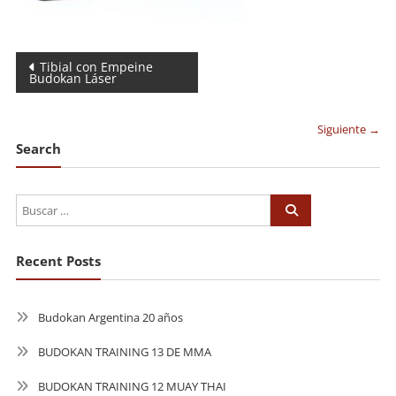
Navegación
Tibial con Empeine
Budokan Láser
de
entradas
Siguiente →
Search
Recent Posts
Budokan Argentina 20 años
BUDOKAN TRAINING 13 DE MMA
BUDOKAN TRAINING 12 MUAY THAI