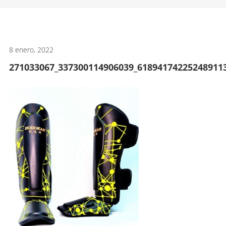
artes
marciales.
8 enero, 2022
271033067_337300114906039_61894174225248911