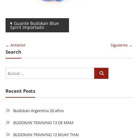
Navegación
Guante Budokan Blue
Spirit Importado
de
entradas
← Anterior
Siguiente →
Search
Recent Posts
Budokan Argentina 20 años
BUDOKAN TRAINING 13 DE MMA
BUDOKAN TRAINING 12 MUAY THAI