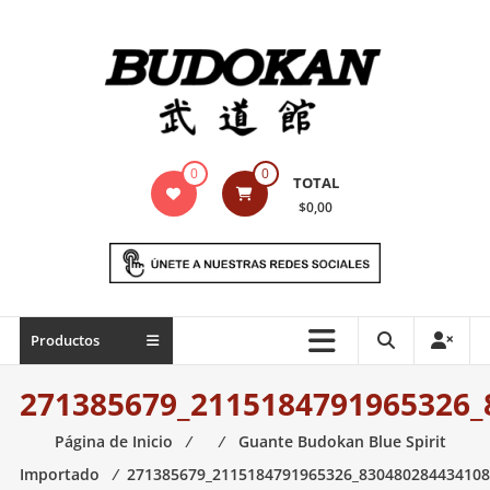
Saltar
contenido
Indumentaria
0
0
TOTAL
para
$0,00
artes
marciales
Todo
Productos
lo
necesario
271385679_2115184791965326_
para
práctica
Página de Inicio
⁄
⁄
Guante Budokan Blue Spirit
de
Importado
⁄
271385679_2115184791965326_830480284434108
las