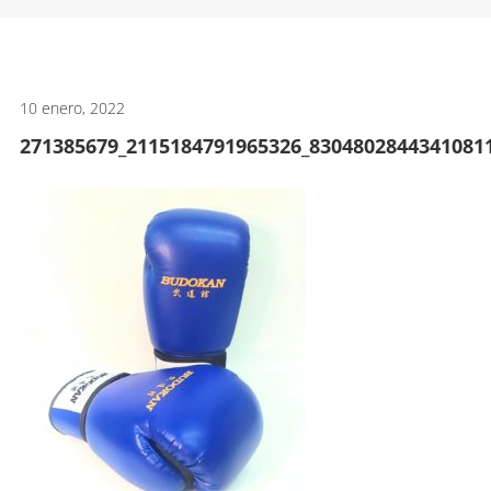
artes
marciales.
10 enero, 2022
271385679_2115184791965326_8304802844341081