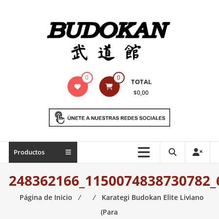
Saltar
contenido
Indumentaria
0
0
TOTAL
para
$0,00
artes
marciales
Todo
Productos
lo
necesario
248362166_1150074838730782_
para
práctica
Página de Inicio
⁄
⁄
Karategi Budokan Elite Liviano
de
(Para
las