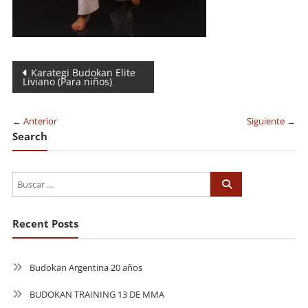
Navegación
Karategi Budokan Elite
Liviano (Para niños)
de
entradas
← Anterior
Siguiente →
Search
Recent Posts
Budokan Argentina 20 años
BUDOKAN TRAINING 13 DE MMA