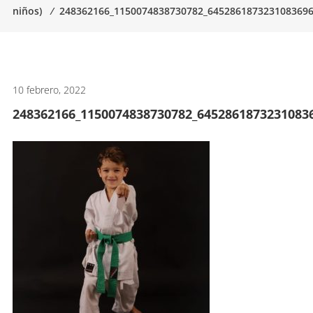
niños)
⁄
248362166_1150074838730782_645286187323108369
artes
marciales.
10 febrero, 2022
248362166_1150074838730782_6452861873231083