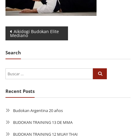
Navegación
Aikidogi Budokan Elite
Mediano
de
entradas
Search
Recent Posts
Budokan Argentina 20 años
BUDOKAN TRAINING 13 DE MMA
BUDOKAN TRAINING 12 MUAY THAI