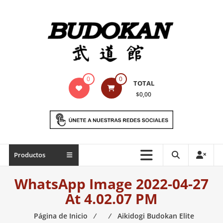
Saltar
contenido
Indumentaria
0
0
TOTAL
para
$0,00
artes
marciales
Todo
Productos
lo
necesario
WhatsApp Image 2022-04-27
para
At 4.02.07 PM
práctica
de
Página de Inicio
⁄
⁄
Aikidogi Budokan Elite
las