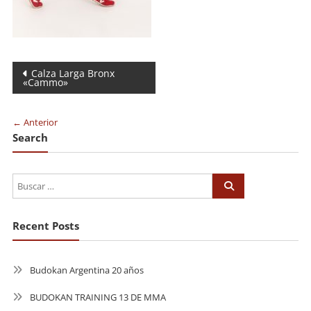
Navegación
Calza Larga Bronx
«Cammo»
de
entradas
← Anterior
Search
Recent Posts
Budokan Argentina 20 años
BUDOKAN TRAINING 13 DE MMA