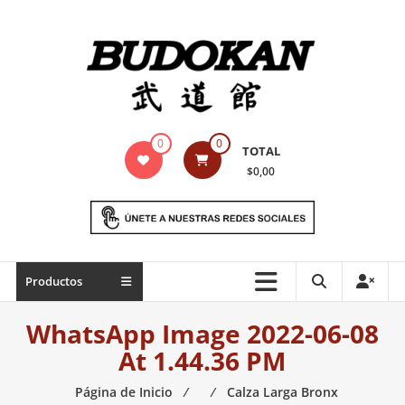
Saltar
contenido
Indumentaria
0
0
TOTAL
para
$0,00
artes
marciales
Todo
Productos
lo
necesario
WhatsApp Image 2022-06-08
para
At 1.44.36 PM
práctica
de
Página de Inicio
⁄
⁄
Calza Larga Bronx
las