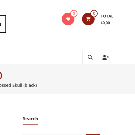
0
0
TOTAL
$0,00
)
ssed Skull (black)
Search