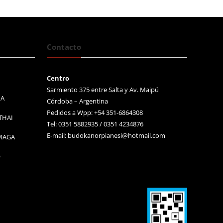
Contacto
Centro
Sarmiento 375 entre Salta y Av. Maipú
MA
Córdoba – Argentina
Pedidos a Wpp: +54 351-6864308
THAI
Tel: 0351 5882935 / 0351 4234876
E-mail:
budokanorpianesi@hotmail.com
 MAGA
O