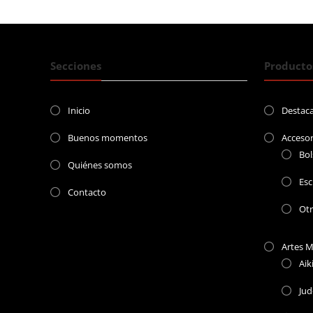
entradas
Secciones
Producto
Inicio
Destac
Buenos momentos
Accesor
Bol
Quiénes somos
Esc
Contacto
Ot
Artes M
Aik
Ju