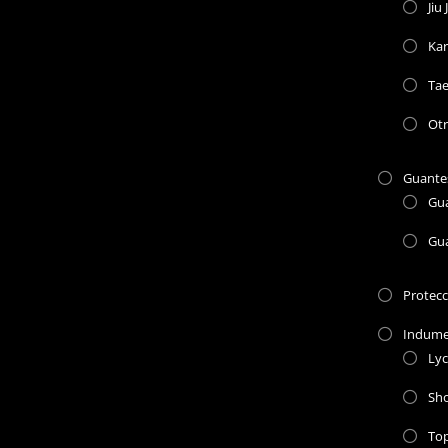
Jiu 
Kar
Ta
Otr
Guante
Gu
Gu
Protec
Indume
Lyc
Sho
To