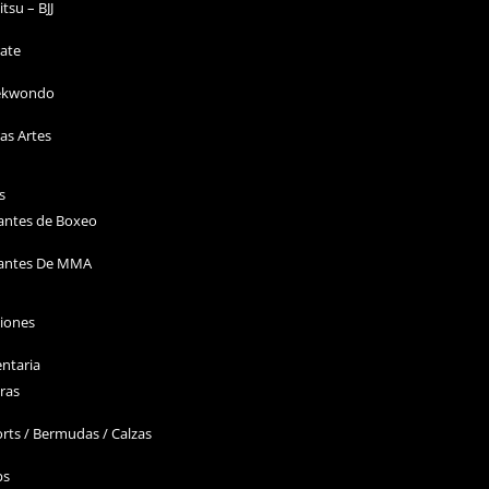
Jitsu – BJJ
ate
ekwondo
as Artes
s
antes de Boxeo
antes De MMA
ciones
ntaria
ras
rts / Bermudas / Calzas
ps