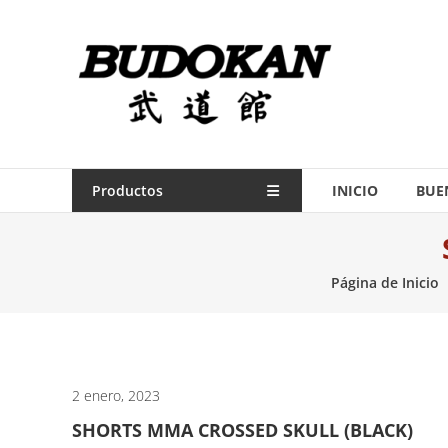
Saltar
contenido
Indumentaria
para
artes
marciales
Todo
Productos
INICIO
BUE
lo
necesario
para
Página de Inicio
práctica
de
las
artes
marciales.
2 enero, 2023
SHORTS MMA CROSSED SKULL (BLACK)