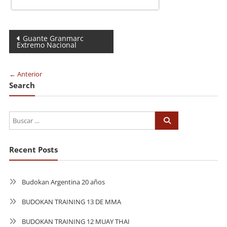
Navegación
Guante Granmarc
Extremo Nacional
de
entradas
← Anterior
Search
Recent Posts
Budokan Argentina 20 años
BUDOKAN TRAINING 13 DE MMA
BUDOKAN TRAINING 12 MUAY THAI