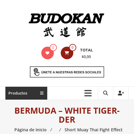
Saltar
contenido
Indumentaria
0
0
TOTAL
para
$0,00
artes
marciales
Todo
Productos
lo
necesario
BERMUDA – WHITE TIGER-
para
DER
práctica
de
Página de Inicio
⁄
⁄
Short Muay Thai Fight Effect
las