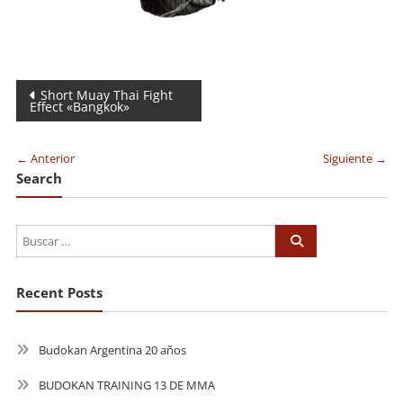
Navegación
Short Muay Thai Fight
Effect «Bangkok»
de
entradas
← Anterior
Siguiente →
Search
Recent Posts
Budokan Argentina 20 años
BUDOKAN TRAINING 13 DE MMA