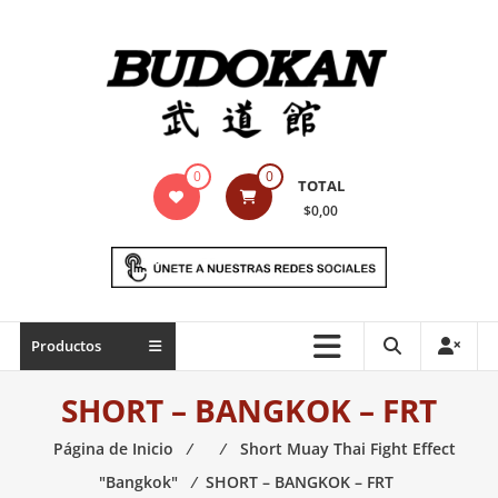
Saltar
contenido
Indumentaria
0
0
TOTAL
para
$0,00
artes
marciales
Todo
Productos
lo
necesario
SHORT – BANGKOK – FRT
para
práctica
Página de Inicio
⁄
⁄
Short Muay Thai Fight Effect
de
"Bangkok"
⁄
SHORT – BANGKOK – FRT
las