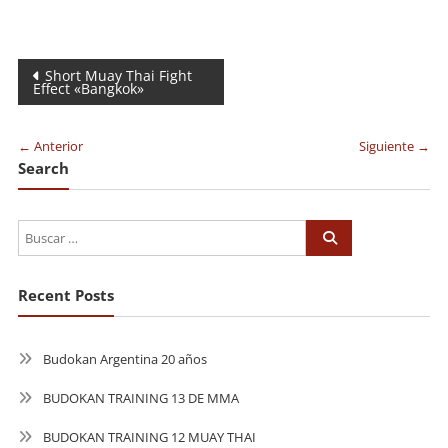
Navegación
Short Muay Thai Fight
Effect «Bangkok»
de
entradas
← Anterior
Siguiente →
Search
Recent Posts
Budokan Argentina 20 años
BUDOKAN TRAINING 13 DE MMA
BUDOKAN TRAINING 12 MUAY THAI