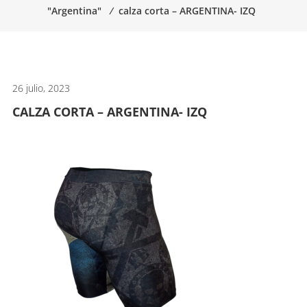
"Argentina"
⁄
calza corta – ARGENTINA- IZQ
artes
marciales.
26 julio, 2023
CALZA CORTA – ARGENTINA- IZQ