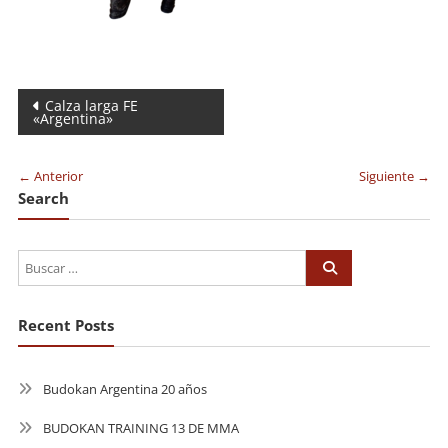
Navegación
Calza larga FE
«Argentina»
de
entradas
← Anterior
Siguiente →
Search
Recent Posts
Budokan Argentina 20 años
BUDOKAN TRAINING 13 DE MMA