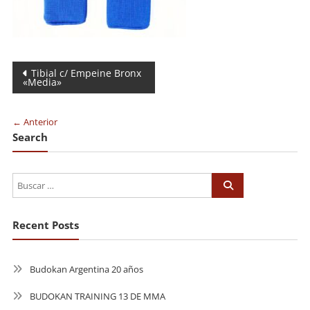
Navegación
Tibial c/ Empeine Bronx
«Media»
de
entradas
← Anterior
Search
Recent Posts
Budokan Argentina 20 años
BUDOKAN TRAINING 13 DE MMA