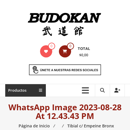
Saltar
contenido
Indumentaria
0
0
TOTAL
para
$0,00
artes
marciales
Todo
Productos
lo
necesario
WhatsApp Image 2023-08-28
para
At 12.43.43 PM
práctica
de
Página de Inicio
⁄
⁄
Tibial c/ Empeine Bronx
las