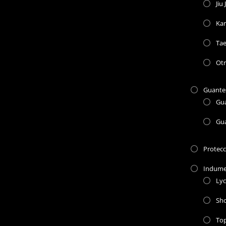
Jiu 
Kar
Ta
Otr
Guante
Gu
Gu
Protec
Indume
Lyc
Sho
To