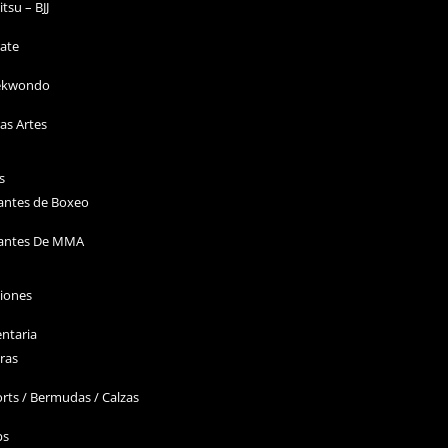
Jitsu – BJJ
ate
ekwondo
as Artes
s
antes de Boxeo
antes De MMA
ciones
ntaria
ras
rts / Bermudas / Calzas
ps