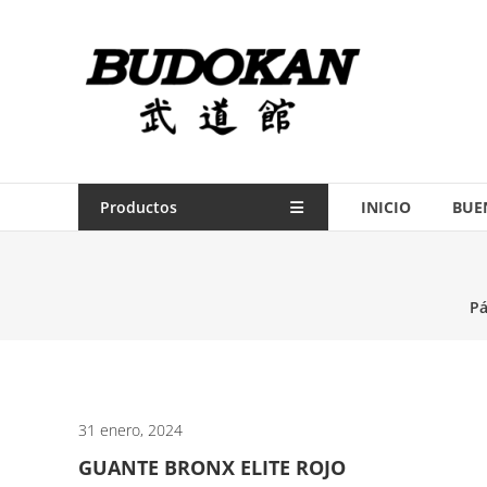
Saltar
contenido
Indumentaria
para
artes
marciales
Todo
Productos
INICIO
BUE
lo
necesario
para
Pá
práctica
de
las
artes
marciales.
31 enero, 2024
GUANTE BRONX ELITE ROJO