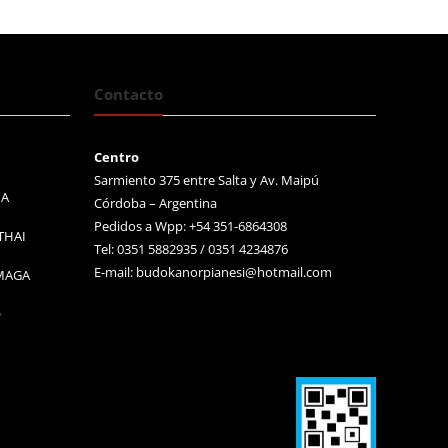
Contacto
Centro
Sarmiento 375 entre Salta y Av. Maipú
MA
Córdoba – Argentina
Pedidos a Wpp: +54 351-6864308
THAI
Tel: 0351 5882935 / 0351 4234876
E-mail:
budokanorpianesi@hotmail.com
 MAGA
O