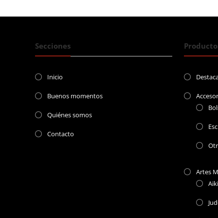
entradas
Secciones
Producto
Inicio
Destac
Buenos momentos
Accesor
Bol
Quiénes somos
Esc
Contacto
Ot
Artes M
Aik
Ju