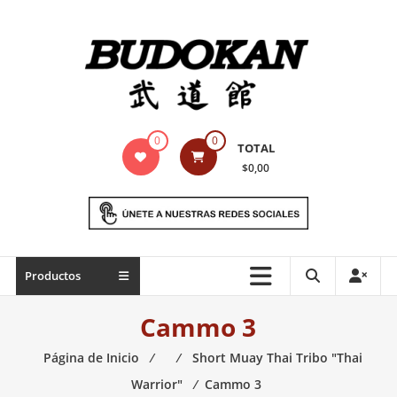
Saltar
contenido
Indumentaria
0
0
TOTAL
para
$0,00
artes
marciales
Todo
Productos
lo
necesario
Cammo 3
para
práctica
Página de Inicio
⁄
⁄
Short Muay Thai Tribo "Thai
de
Warrior"
⁄
Cammo 3
las