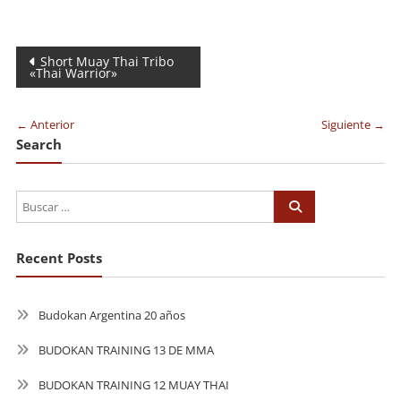
Navegación
Short Muay Thai Tribo
«Thai Warrior»
de
entradas
← Anterior
Siguiente →
Search
Recent Posts
Budokan Argentina 20 años
BUDOKAN TRAINING 13 DE MMA
BUDOKAN TRAINING 12 MUAY THAI