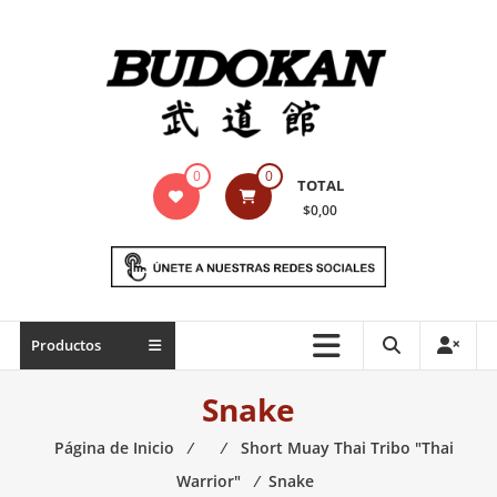
Saltar
contenido
Indumentaria
0
0
TOTAL
para
$0,00
artes
marciales
Todo
Productos
lo
necesario
Snake
para
práctica
Página de Inicio
⁄
⁄
Short Muay Thai Tribo "Thai
de
Warrior"
⁄
Snake
las