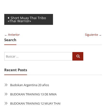
Navegación
Short Muay Thai Tribo
«Thai Warrior»
de
entradas
← Anterior
Siguiente →
Search
Recent Posts
Budokan Argentina 20 años
BUDOKAN TRAINING 13 DE MMA
BUDOKAN TRAINING 12 MUAY THAI