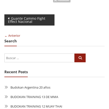
Navegación
Guante Cammo Fight
Effect Nacional
de
entradas
← Anterior
Search
Recent Posts
Budokan Argentina 20 años
BUDOKAN TRAINING 13 DE MMA
BUDOKAN TRAINING 12 MUAY THAI