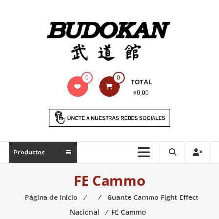
Saltar
contenido
Indumentaria
0
0
TOTAL
para
$0,00
artes
marciales
Todo
Productos
lo
necesario
FE Cammo
para
práctica
Página de Inicio
⁄
⁄
Guante Cammo Fight Effect
de
Nacional
⁄
FE Cammo
las