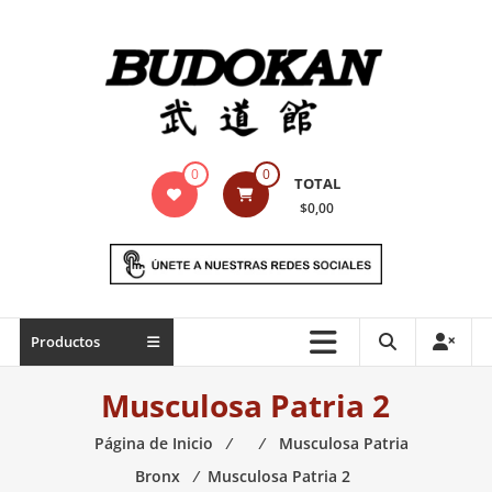
Saltar
contenido
Indumentaria
0
0
TOTAL
para
$0,00
artes
marciales
Todo
Productos
lo
necesario
Musculosa Patria 2
para
práctica
Página de Inicio
⁄
⁄
Musculosa Patria
de
Bronx
⁄
Musculosa Patria 2
las