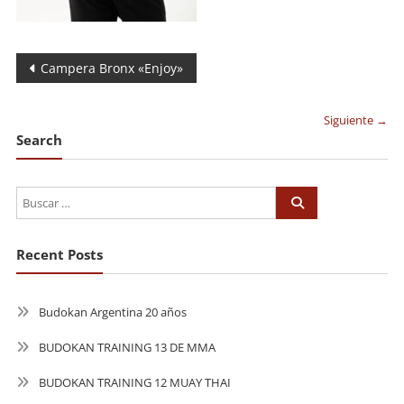
Navegación
Campera Bronx «Enjoy»
de
Siguiente →
entradas
Search
Recent Posts
Budokan Argentina 20 años
BUDOKAN TRAINING 13 DE MMA
BUDOKAN TRAINING 12 MUAY THAI