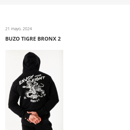
artes
marciales.
21 mayo, 2024
BUZO TIGRE BRONX 2