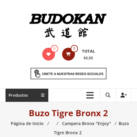
Saltar
contenido
Indumentaria
0
0
TOTAL
para
$0,00
artes
marciales
Todo
Productos
lo
necesario
Buzo Tigre Bronx 2
para
práctica
Página de Inicio
⁄
⁄
Campera Bronx "Enjoy"
⁄
Buzo
de
Tigre Bronx 2
las