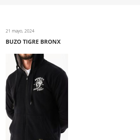
artes
marciales.
21 mayo, 2024
BUZO TIGRE BRONX