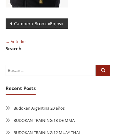
Navegación
Campera Bronx «Enjoy»
de
← Anterior
entradas
Search
Recent Posts
Budokan Argentina 20 años
BUDOKAN TRAINING 13 DE MMA
BUDOKAN TRAINING 12 MUAY THAI