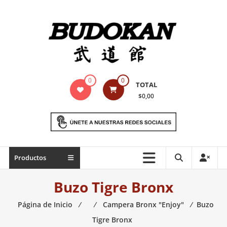
Saltar
contenido
Indumentaria
0
0
TOTAL
para
$0,00
artes
marciales
Todo
Productos
lo
necesario
Buzo Tigre Bronx
para
práctica
Página de Inicio
⁄
⁄
Campera Bronx "Enjoy"
⁄
Buzo
de
Tigre Bronx
las