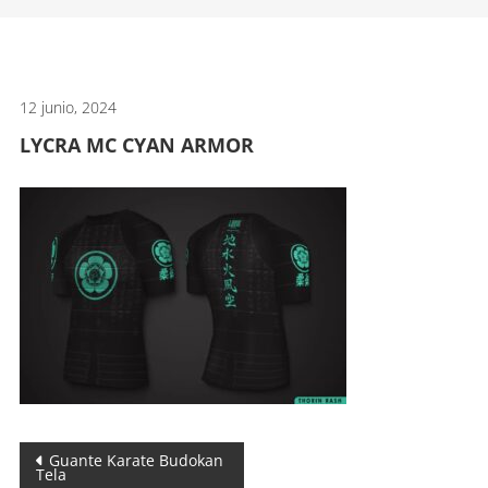
artes
marciales.
12 junio, 2024
LYCRA MC CYAN ARMOR
Navegación
Guante Karate Budokan
Tela