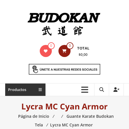
Saltar
contenido
Indumentaria
0
0
TOTAL
para
$0,00
artes
marciales
Todo
Productos
lo
necesario
Lycra MC Cyan Armor
para
práctica
Página de Inicio
⁄
⁄
Guante Karate Budokan
de
Tela
⁄
Lycra MC Cyan Armor
las