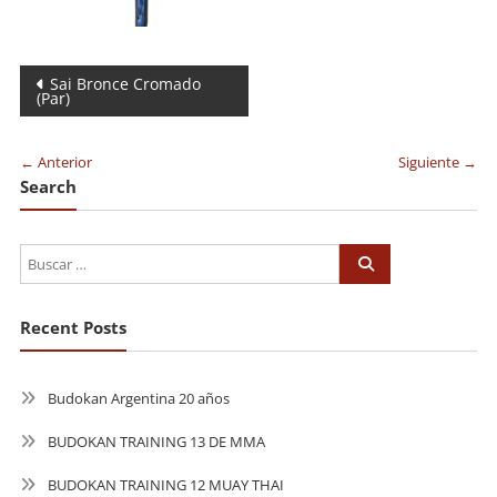
Navegación
Sai Bronce Cromado
(Par)
de
entradas
← Anterior
Siguiente →
Search
Recent Posts
Budokan Argentina 20 años
BUDOKAN TRAINING 13 DE MMA
BUDOKAN TRAINING 12 MUAY THAI