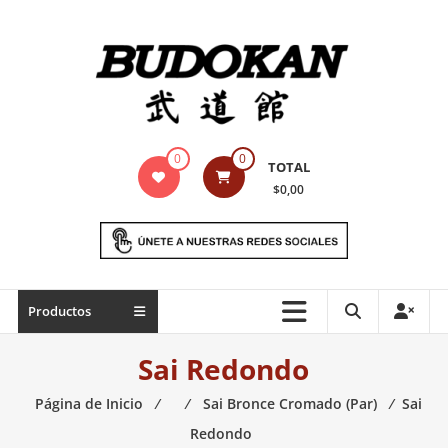
Saltar
contenido
Indumentaria
0
0
TOTAL
para
$0,00
artes
marciales
Todo
Productos
lo
necesario
Sai Redondo
para
práctica
Página de Inicio
⁄
⁄
Sai Bronce Cromado (Par)
⁄
Sai
de
Redondo
las