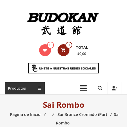
Saltar
contenido
Indumentaria
0
0
TOTAL
para
$0,00
artes
marciales
Todo
Productos
lo
necesario
Sai Rombo
para
práctica
Página de Inicio
⁄
⁄
Sai Bronce Cromado (Par)
⁄
Sai
de
Rombo
las