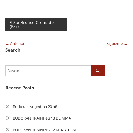
Navegación
Sai Bronce Cromado
(Par)
de
entradas
← Anterior
Siguiente →
Search
Recent Posts
Budokan Argentina 20 años
BUDOKAN TRAINING 13 DE MMA
BUDOKAN TRAINING 12 MUAY THAI