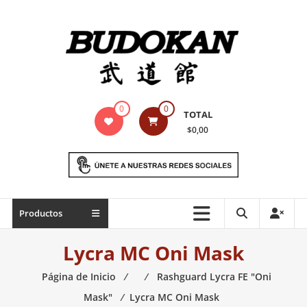
Saltar
contenido
Indumentaria
0
0
TOTAL
para
$0,00
artes
marciales
Todo
Productos
lo
necesario
Lycra MC Oni Mask
para
práctica
Página de Inicio
⁄
⁄
Rashguard Lycra FE "Oni
de
Mask"
⁄
Lycra MC Oni Mask
las