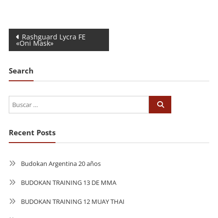
Navegación
Rashguard Lycra FE
«Oni Mask»
de
entradas
Search
Recent Posts
Budokan Argentina 20 años
BUDOKAN TRAINING 13 DE MMA
BUDOKAN TRAINING 12 MUAY THAI