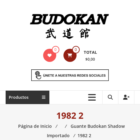
Saltar
contenido
Indumentaria
0
0
TOTAL
para
$0,00
artes
marciales
Todo
Productos
lo
necesario
1982 2
para
práctica
Página de Inicio
⁄
⁄
Guante Budokan Shadow
de
Importado
⁄
1982 2
las