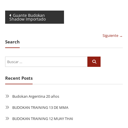
Navegación
Guante Budokan
Shadow Importado
de
entradas
Siguiente →
Search
Recent Posts
Budokan Argentina 20 años
BUDOKAN TRAINING 13 DE MMA
BUDOKAN TRAINING 12 MUAY THAI