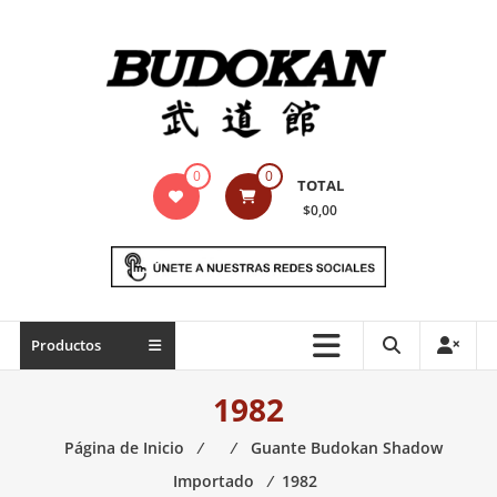
Saltar
contenido
Indumentaria
0
0
TOTAL
para
$0,00
artes
marciales
Todo
Productos
lo
necesario
1982
para
práctica
Página de Inicio
⁄
⁄
Guante Budokan Shadow
de
Importado
⁄
1982
las