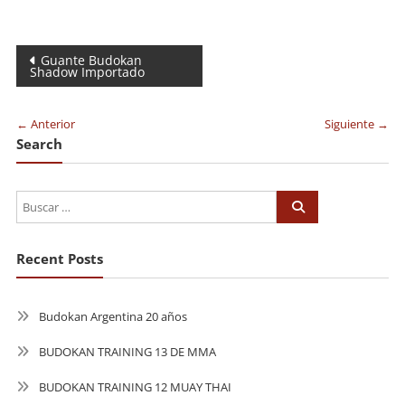
Navegación
Guante Budokan
Shadow Importado
de
entradas
← Anterior
Siguiente →
Search
Recent Posts
Budokan Argentina 20 años
BUDOKAN TRAINING 13 DE MMA
BUDOKAN TRAINING 12 MUAY THAI