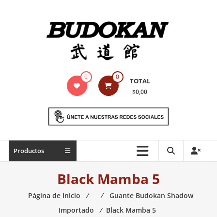
Saltar
contenido
Indumentaria
0
0
TOTAL
para
$0,00
artes
marciales
Todo
Productos
lo
necesario
Black Mamba 5
para
práctica
Página de Inicio
⁄
⁄
Guante Budokan Shadow
de
Importado
⁄
Black Mamba 5
las