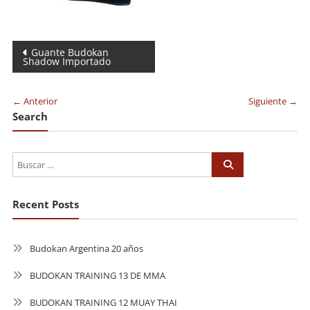
Navegación
Guante Budokan
Shadow Importado
de
entradas
← Anterior
Siguiente →
Search
Recent Posts
Budokan Argentina 20 años
BUDOKAN TRAINING 13 DE MMA
BUDOKAN TRAINING 12 MUAY THAI