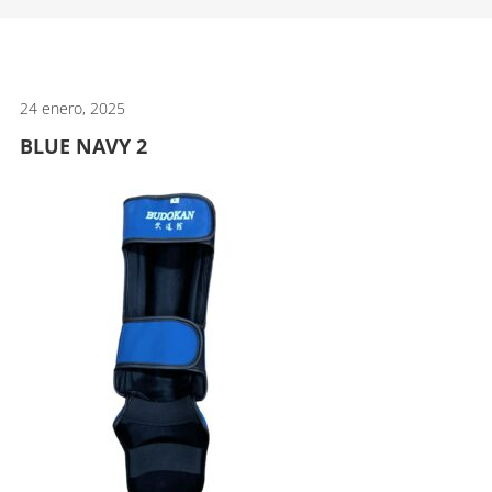
artes
marciales.
24 enero, 2025
BLUE NAVY 2