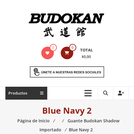
Saltar
contenido
Indumentaria
0
0
TOTAL
para
$0,00
artes
marciales
Todo
Productos
lo
necesario
Blue Navy 2
para
práctica
Página de Inicio
⁄
⁄
Guante Budokan Shadow
de
Importado
⁄
Blue Navy 2
las