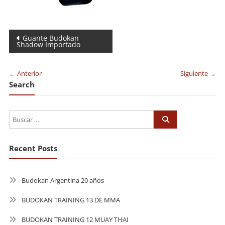
Navegación
Guante Budokan
Shadow Importado
de
entradas
← Anterior
Siguiente →
Search
Recent Posts
Budokan Argentina 20 años
BUDOKAN TRAINING 13 DE MMA
BUDOKAN TRAINING 12 MUAY THAI