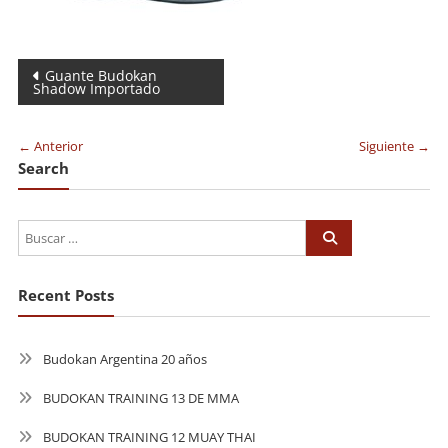
Navegación
Guante Budokan
Shadow Importado
de
entradas
← Anterior
Siguiente →
Search
Recent Posts
Budokan Argentina 20 años
BUDOKAN TRAINING 13 DE MMA
BUDOKAN TRAINING 12 MUAY THAI