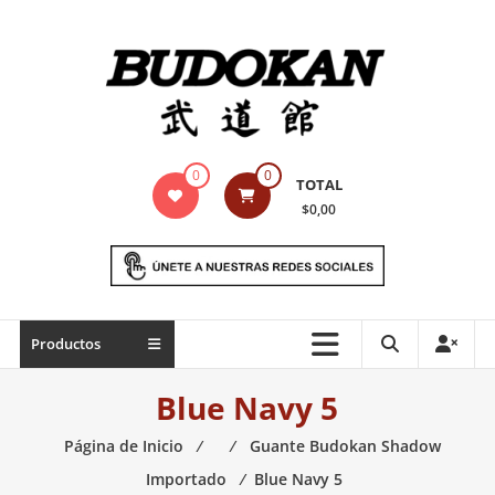
Saltar
contenido
Indumentaria
0
0
TOTAL
para
$0,00
artes
marciales
Todo
Productos
lo
necesario
Blue Navy 5
para
práctica
Página de Inicio
⁄
⁄
Guante Budokan Shadow
de
Importado
⁄
Blue Navy 5
las