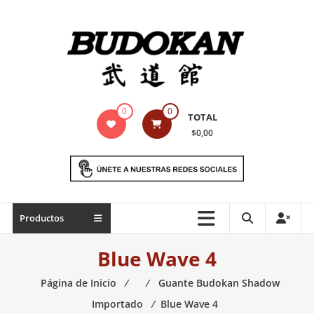
Saltar
contenido
Indumentaria
0
0
TOTAL
para
$0,00
artes
marciales
Todo
Productos
lo
necesario
Blue Wave 4
para
práctica
Página de Inicio
⁄
⁄
Guante Budokan Shadow
de
Importado
⁄
Blue Wave 4
las