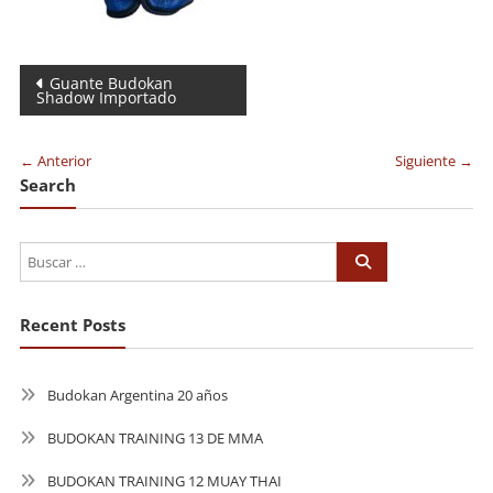
Navegación
Guante Budokan
Shadow Importado
de
entradas
← Anterior
Siguiente →
Search
Recent Posts
Budokan Argentina 20 años
BUDOKAN TRAINING 13 DE MMA
BUDOKAN TRAINING 12 MUAY THAI