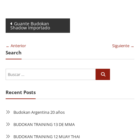
Navegación
Guante Budokan
Shadow Importado
de
entradas
← Anterior
Siguiente →
Search
Recent Posts
Budokan Argentina 20 años
BUDOKAN TRAINING 13 DE MMA
BUDOKAN TRAINING 12 MUAY THAI