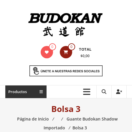
Saltar
contenido
Indumentaria
0
0
TOTAL
para
$0,00
artes
marciales
Todo
Productos
lo
necesario
Bolsa 3
para
práctica
Página de Inicio
⁄
⁄
Guante Budokan Shadow
de
Importado
⁄
Bolsa 3
las