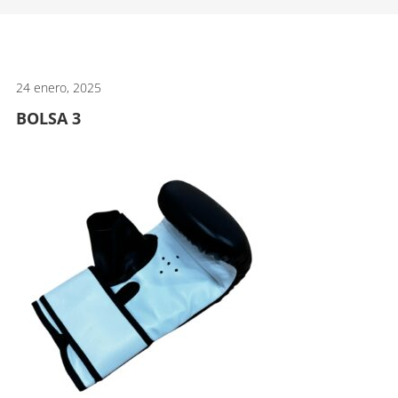
artes
marciales.
24 enero, 2025
BOLSA 3