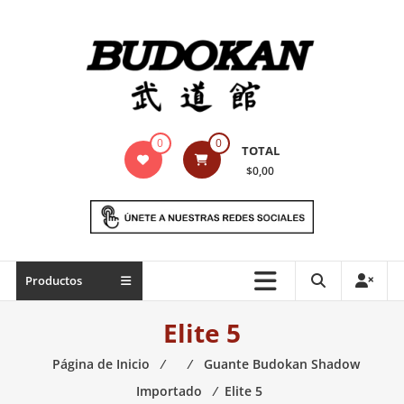
Saltar
contenido
Indumentaria
0
0
TOTAL
para
$0,00
artes
marciales
Todo
Productos
lo
necesario
Elite 5
para
práctica
Página de Inicio
⁄
⁄
Guante Budokan Shadow
de
Importado
⁄
Elite 5
las