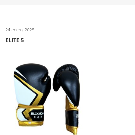
artes
marciales.
24 enero, 2025
ELITE 5